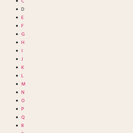
C
D
E
F
G
H
I
J
K
L
M
N
O
P
Q
R