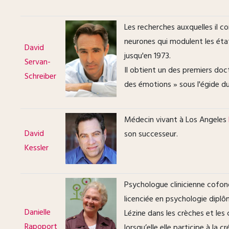
Les recherches auxquelles il c
neurones qui modulent les état
David
jusqu'en 1973.
Servan-
Il obtient un des premiers do
Schreiber
des émotions » sous l'égide d
Médecin vivant à Los Angeles
David
son successeur.
Kessler
Psychologue clinicienne cofond
licenciée en psychologie dip
Danielle
Lézine dans les crèches et les 
Rapoport
lorsqu’elle elle participe à l