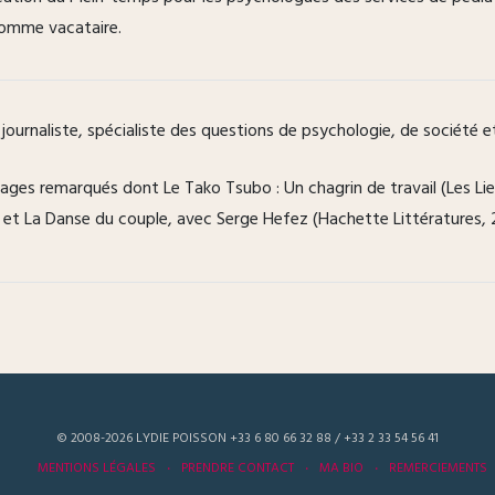
 comme vacataire.
 journaliste, spécialiste des questions de psychologie, de société e
ages remarqués dont Le Tako Tsubo : Un chagrin de travail (Les Lie
3) et La Danse du couple, avec Serge Hefez (Hachette Littératures,
© 2008-2026 LYDIE POISSON +33 6 80 66 32 88 / +33 2 33 54 56 41
MENTIONS LÉGALES
PRENDRE CONTACT
MA BIO
REMERCIEMENTS