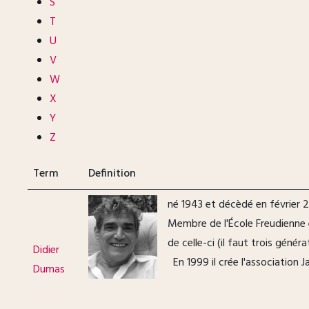
S
T
U
V
W
X
Y
Z
Term
Definition
né 1943 et décèdé en février 2
Membre de l'École Freudienne 
de celle-ci (il faut trois gén
Didier
En 1999 il crée l'association Ja
Dumas