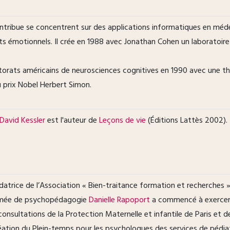
ontribue se concentrent sur des applications informatiques en méde
s émotionnels. Il crée en 1988 avec Jonathan Cohen un laboratoire d
ctorats américains de neurosciences cognitives en 1990 avec une t
u prix Nobel Herbert Simon.
David Kessler
est l'auteur de
Leçons de vie
(Éditions Lattès 2002). Il
atrice de l’Association « Bien-traitance formation et recherches » 
lômée de psychopédagogie
Danielle Rapoport
a commencé à exercer 
consultations de la Protection Maternelle et infantile de Paris et de
a création du Plein-temps pour les psychologues des services de pédi