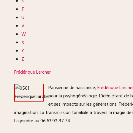
S
T
U
V
W
X
Y
Z
Frédérique Larcher
Parisienne de naissance,
Frédérique Larche
pour la psyhogénéalogie. L'idée étant de bo
et ses impacts sur les générations. Frédéri
imagination. La transmission familiale à travers la magie de
La joindre au 06.63.92.87.74