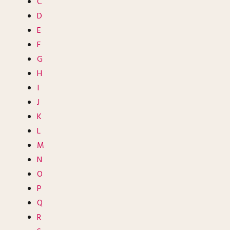
C
D
E
F
G
H
I
J
K
L
M
N
O
P
Q
R