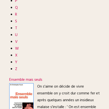
P
Q
R
S
T
U
V
W
X
Y
Z
Ensemble mais seuls
On s'aime on décide de vivre
ensemble on y croit dur comme fer et
après quelques années un insidieux
malaise s'installe : ' On est ensemble