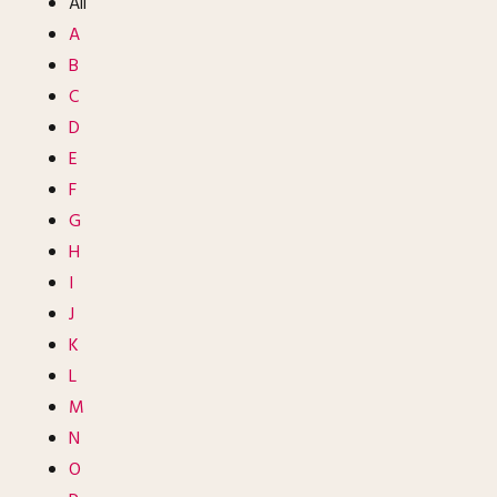
All
A
B
C
D
E
F
G
H
I
J
K
L
M
N
O